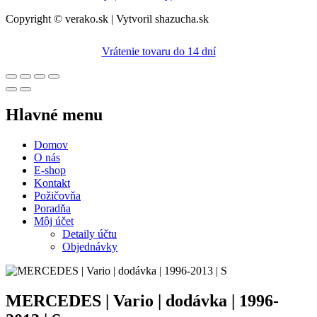
Copyright © verako.sk | Vytvoril shazucha.sk
Vrátenie tovaru do 14 dní
Hlavné menu
Domov
O nás
E-shop
Kontakt
Požičovňa
Poradňa
Môj účet
Detaily účtu
Objednávky
MERCEDES | Vario | dodávka | 1996-