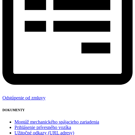
Odstúpenie od zmluvy
DOKUMENTY
Montáž mechanického spájacieho zariadenia
Prihlásenie prívesného vozíka
Užitočné odkazy (URL adresy)