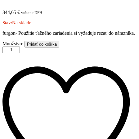
344,65
€
vrátane DPH
Stav:
Na sklade
furgon- Použitie ťažného zariadenia si vyžaduje rezať do nárazníka.
MERCEDES
Množstvo:
Pridať do košíka
|
Vario
|
dodávka
|
1996-
2013
|
S
množstvo