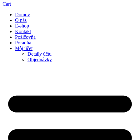
Cart
Domov
O nás
E-shop
Kontakt
Požičovňa
Poradňa
Môj účet
Detaily účtu
Objednávky