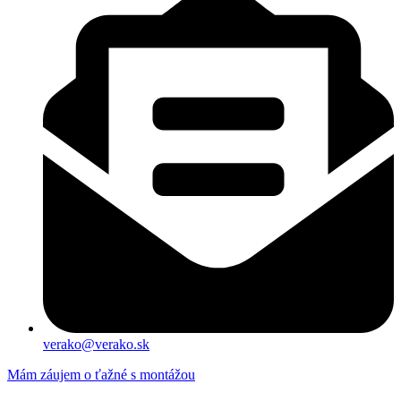
verako@verako.sk
Mám záujem o ťažné s montážou