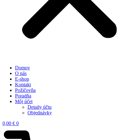
Domov
O nás
E-shop
Kontakt
Požičovňa
Poradňa
Môj účet
Detaily účtu
Objednávky
0,00
€
0