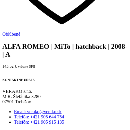
Oblúbené
ALFA ROMEO | MiTo | hatchback | 2008-
| A
143,52
€
vrátane DPH
KONTAKTNÉ ÚDAJE
VERAKO s.r.o.
M.R. Štefánika 3280
07501 Trebišov
Email: verako@verako.sk
Telefón: +421 905 644 754
Telefón: +421 905 915 135