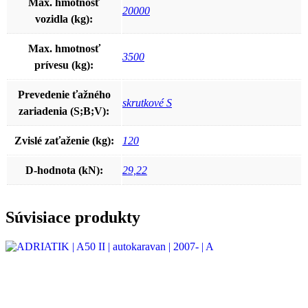
Max. hmotnosť
20000
vozidla (kg):
Max. hmotnosť
3500
prívesu (kg):
Prevedenie ťažného
skrutkové S
zariadenia (S;B;V):
Zvislé zaťaženie (kg):
120
D-hodnota (kN):
29,22
Súvisiace produkty