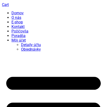
Cart
Domov
O nás
E-shop
Kontakt
Požičovňa
Poradňa
Môj účet
Detaily účtu
Objednávky