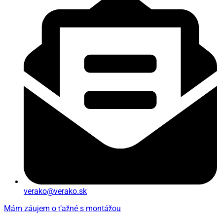
verako@verako.sk
Mám záujem o ťažné s montážou