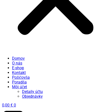
Domov
O nás
E-shop
Kontakt
Požičovňa
Poradňa
Môj účet
Detaily účtu
Objednávky
0,00
€
0