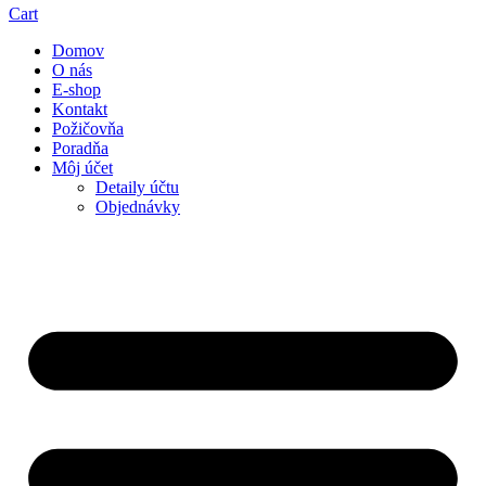
Cart
Domov
O nás
E-shop
Kontakt
Požičovňa
Poradňa
Môj účet
Detaily účtu
Objednávky