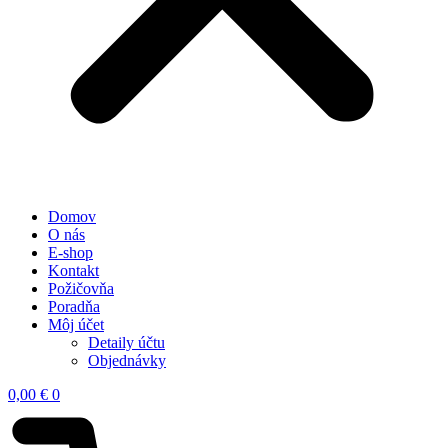
Domov
O nás
E-shop
Kontakt
Požičovňa
Poradňa
Môj účet
Detaily účtu
Objednávky
0,00
€
0