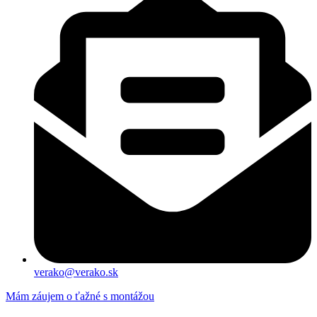
verako@verako.sk
Mám záujem o ťažné s montážou