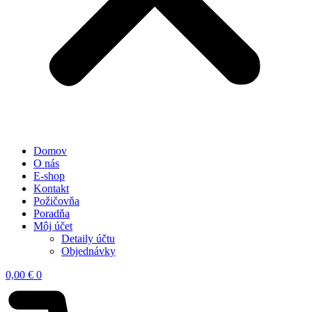
Domov
O nás
E-shop
Kontakt
Požičovňa
Poradňa
Môj účet
Detaily účtu
Objednávky
0,00
€
0