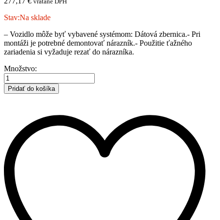
277,17
€
vrátane DPH
Stav:
Na sklade
– Vozidlo môže byť vybavené systémom: Dátová zbernica.- Pri
montáži je potrebné demontovať nárazník.- Použitie ťažného
zariadenia si vyžaduje rezať do nárazníka.
JEEP
Množstvo:
|
Avenger
Pridať do košíka
|
SUV
|
2023-
|
C
množstvo