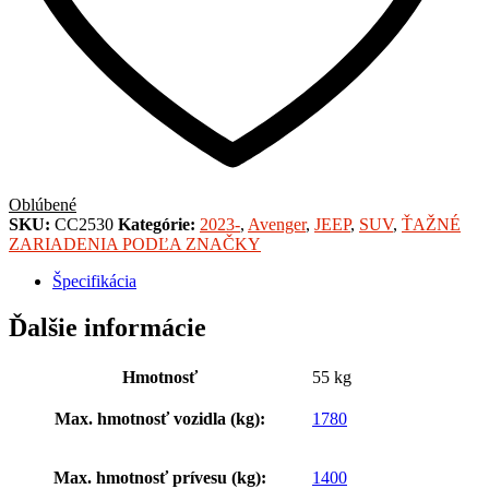
Oblúbené
SKU:
CC2530
Kategórie:
2023-
,
Avenger
,
JEEP
,
SUV
,
ŤAŽNÉ
ZARIADENIA PODĽA ZNAČKY
Špecifikácia
Ďalšie informácie
Hmotnosť
55 kg
Max. hmotnosť vozidla (kg):
1780
Max. hmotnosť prívesu (kg):
1400