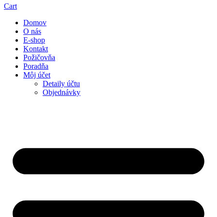
Cart
Domov
O nás
E-shop
Kontakt
Požičovňa
Poradňa
Môj účet
Detaily účtu
Objednávky