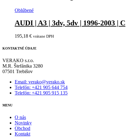
Oblúbené
AUDI | A3 | 3dv, 5dv | 1996-2003 | C
195,18
€
vrátane DPH
KONTAKTNÉ ÚDAJE
VERAKO s.r.o.
M.R. Štefánika 3280
07501 Trebišov
Email: verako@verako.sk
Telefón: +421 905 644 754
Telefón: +421 905 915 135
MENU
O nás
Novinky
Obchod
Kontakt