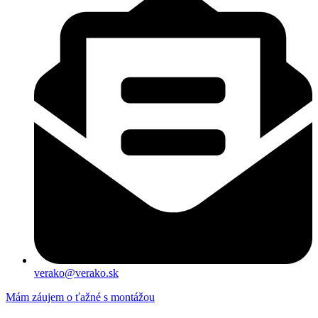
verako@verako.sk
Mám záujem o ťažné s montážou