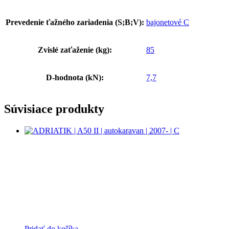
Prevedenie ťažného zariadenia (S;B;V):
bajonetové C
Zvislé zaťaženie (kg):
85
D-hodnota (kN):
7,7
Súvisiace produkty
Pridať do košíka