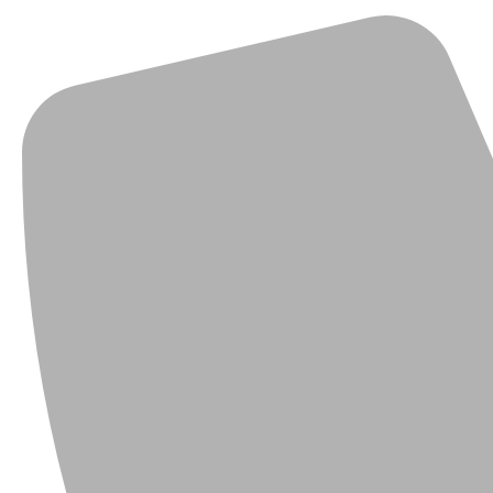
HYUNDAI | H 1 | van | 2008- | A
Špecifikácia