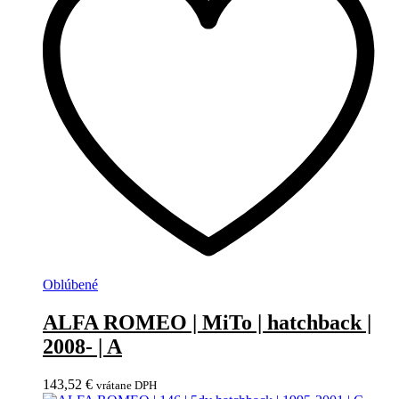
Oblúbené
ALFA ROMEO | MiTo | hatchback |
2008- | A
143,52
€
vrátane DPH