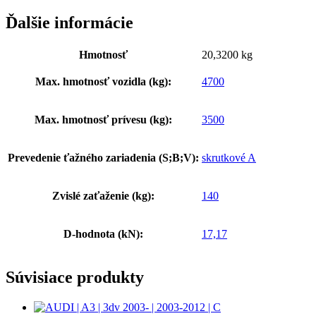
Ďalšie informácie
Hmotnosť
20,3200 kg
Max. hmotnosť vozidla (kg):
4700
Max. hmotnosť prívesu (kg):
3500
Prevedenie ťažného zariadenia (S;B;V):
skrutkové A
Zvislé zaťaženie (kg):
140
D-hodnota (kN):
17,17
Súvisiace produkty