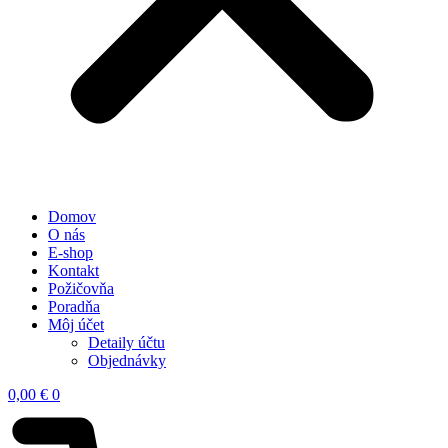
Domov
O nás
E-shop
Kontakt
Požičovňa
Poradňa
Môj účet
Detaily účtu
Objednávky
0,00
€
0