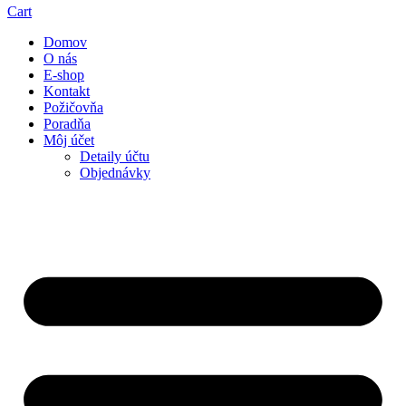
Cart
Domov
O nás
E-shop
Kontakt
Požičovňa
Poradňa
Môj účet
Detaily účtu
Objednávky