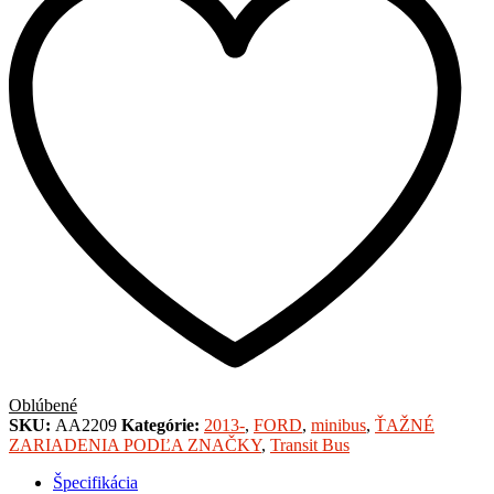
|
A
množstvo
Oblúbené
SKU:
AA2209
Kategórie:
2013-
,
FORD
,
minibus
,
ŤAŽNÉ
ZARIADENIA PODĽA ZNAČKY
,
Transit Bus
Špecifikácia