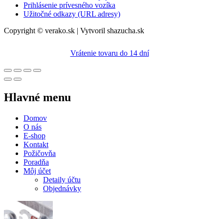
Prihlásenie prívesného vozíka
Užitočné odkazy (URL adresy)
Copyright © verako.sk | Vytvoril shazucha.sk
Vrátenie tovaru do 14 dní
Hlavné menu
Domov
O nás
E-shop
Kontakt
Požičovňa
Poradňa
Môj účet
Detaily účtu
Objednávky