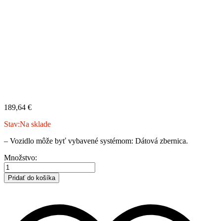
189,64
€
Stav:
Na sklade
– Vozidlo môže byť vybavené systémom: Dátová zbernica.
FORD
Množstvo:
|
Transit
Pridať do košíka
Bus
|
minibus
|
2013-