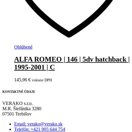
Oblúbené
ALFA ROMEO | 146 | 5dv hatchback |
1995-2001 | C
145,96
€
vrátane DPH
KONTAKTNÉ ÚDAJE
VERAKO s.r.o.
M.R. Štefánika 3280
07501 Trebišov
Email: verako@verako.sk
Telefón: +421 905 644 754