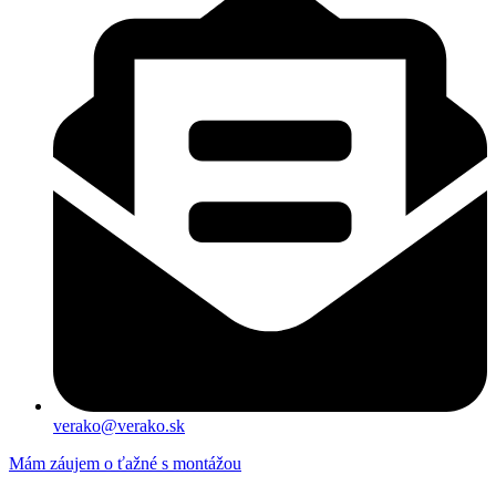
verako@verako.sk
Mám záujem o ťažné s montážou