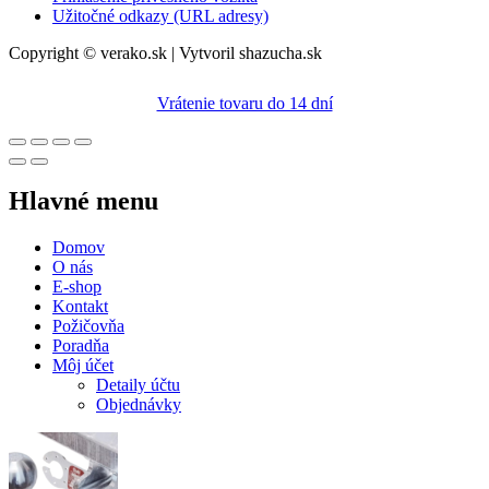
Užitočné odkazy (URL adresy)
Copyright © verako.sk | Vytvoril shazucha.sk
Vrátenie tovaru do 14 dní
Hlavné menu
Domov
O nás
E-shop
Kontakt
Požičovňa
Poradňa
Môj účet
Detaily účtu
Objednávky