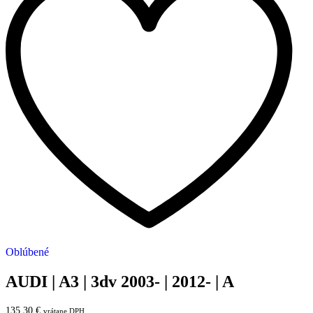
Oblúbené
AUDI | A3 | 3dv 2003- | 2012- | A
135,30
€
vrátane DPH