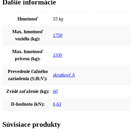
Ďalšie informácie
Hmotnosť
55 kg
Max. hmotnosť
1750
vozidla (kg):
Max. hmotnosť
1100
prívesu (kg):
Prevedenie ťažného
skrutkové A
zariadenia (S;B;V):
Zvislé zaťaženie (kg):
60
D-hodnota (kN):
6,63
Súvisiace produkty