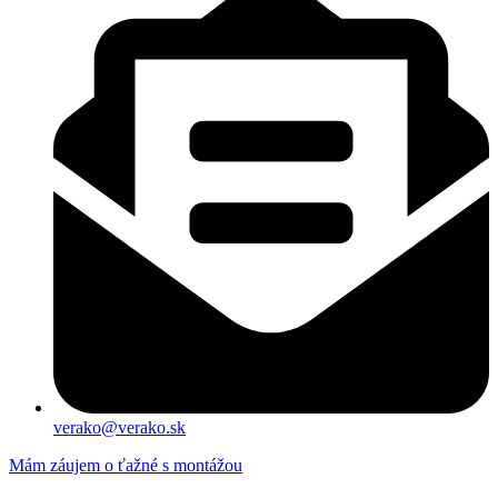
verako@verako.sk
Mám záujem o ťažné s montážou