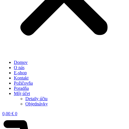
Domov
O nás
E-shop
Kontakt
Požičovňa
Poradňa
Môj účet
Detaily účtu
Objednávky
0,00
€
0