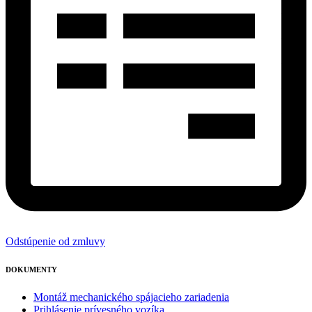
Odstúpenie od zmluvy
DOKUMENTY
Montáž mechanického spájacieho zariadenia
Prihlásenie prívesného vozíka