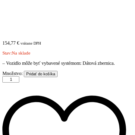
154,77
€
vrátane DPH
Stav:
Na sklade
– Vozidlo môže byť vybavené systémom: Dátová zbernica.
CITROEN
Množstvo:
Pridať do košíka
|
Nemo
|
van
|
2008-
|
A
množstvo