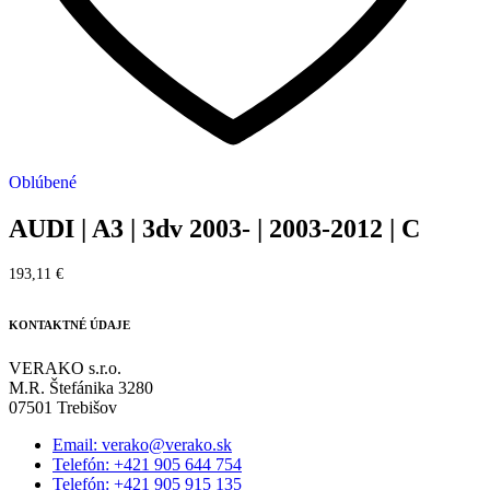
Oblúbené
AUDI | A3 | 3dv 2003- | 2003-2012 | C
193,11
€
KONTAKTNÉ ÚDAJE
VERAKO s.r.o.
M.R. Štefánika 3280
07501 Trebišov
Email: verako@verako.sk
Telefón: +421 905 644 754
Telefón: +421 905 915 135