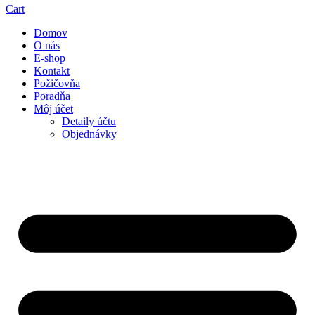
Cart
Domov
O nás
E-shop
Kontakt
Požičovňa
Poradňa
Môj účet
Detaily účtu
Objednávky