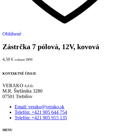
Oblúbené
Zástrčka 7 pólová, 12V, kovová
4,50
€
vrátane DPH
KONTAKTNÉ ÚDAJE
VERAKO s.r.o.
M.R. Štefánika 3280
07501 Trebišov
Email: verako@verako.sk
Telefón: +421 905 644 754
Telefón: +421 905 915 135
MENU