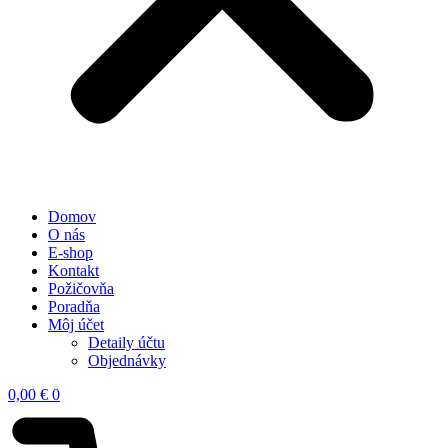
Domov
O nás
E-shop
Kontakt
Požičovňa
Poradňa
Môj účet
Detaily účtu
Objednávky
0,00
€
0