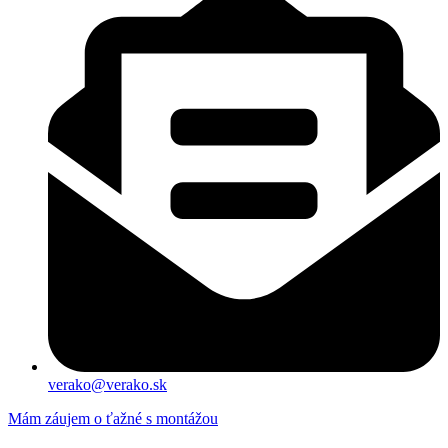
verako@verako.sk
Mám záujem o ťažné s montážou