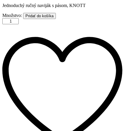
Jednoduchý ručný naviják s pásom, KNOTT
Navijak
Množstvo:
Pridať do košíka
ručný,
1150
kg
/
10
m,
s
pásom
množstvo