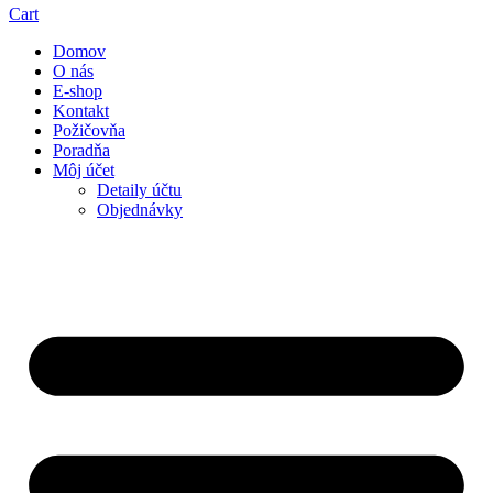
Cart
Domov
O nás
E-shop
Kontakt
Požičovňa
Poradňa
Môj účet
Detaily účtu
Objednávky