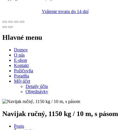
Vrátenie tovaru do 14 dní
Hlavné menu
Domov
O nás
E-shop
Kontakt
Požičovňa
Poradňa
Môj účet
Detaily účtu
Objednávky
Navijak ručný, 1150 kg / 10 m, s pásom
Popis