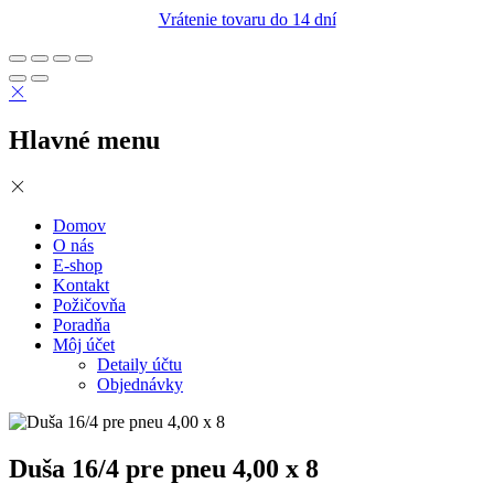
Vrátenie tovaru do 14 dní
Hlavné menu
Domov
O nás
E-shop
Kontakt
Požičovňa
Poradňa
Môj účet
Detaily účtu
Objednávky
Duša 16/4 pre pneu 4,00 x 8