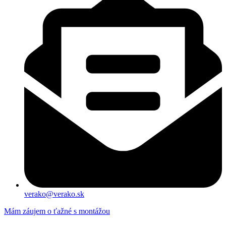
verako@verako.sk
Mám záujem o ťažné s montážou