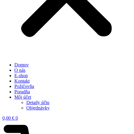
Domov
O nás
E-shop
Kontakt
Požičovňa
Poradňa
Môj účet
Detaily účtu
Objednávky
0,00
€
0