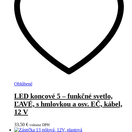
Oblúbené
LED koncové 5 – funkčné svetlo,
ĽAVÉ, s hmlovkou a osv. EČ, kábel,
12 V
33,50
€
vrátane DPH