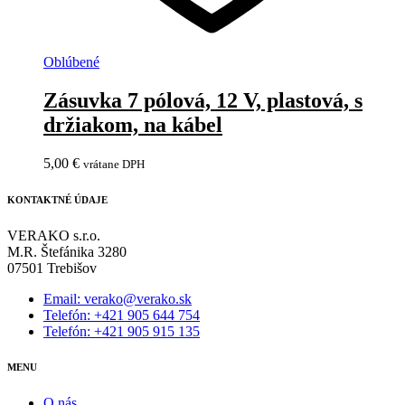
Oblúbené
Zásuvka 7 pólová, 12 V, plastová, s
držiakom, na kábel
5,00
€
vrátane DPH
KONTAKTNÉ ÚDAJE
VERAKO s.r.o.
M.R. Štefánika 3280
07501 Trebišov
Email: verako@verako.sk
Telefón: +421 905 644 754
Telefón: +421 905 915 135
MENU
O nás