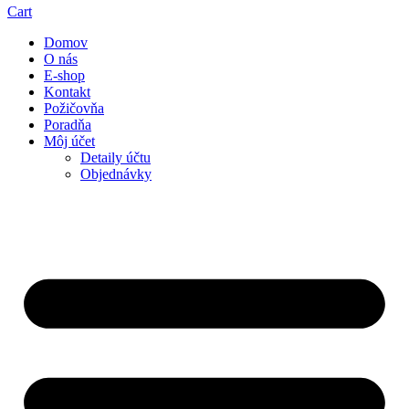
Cart
Domov
O nás
E-shop
Kontakt
Požičovňa
Poradňa
Môj účet
Detaily účtu
Objednávky