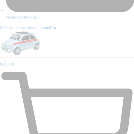
verako@verako.sk
Mám záujem o ťažné s montážou
0,00
€
0