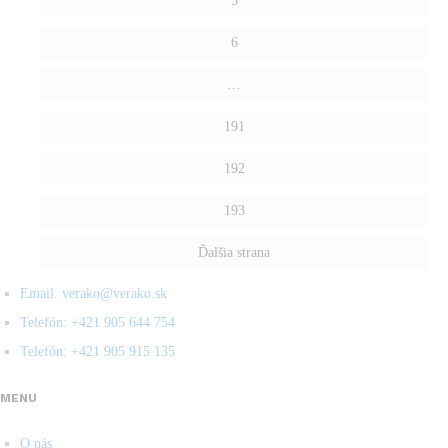
5
6
…
191
192
193
Ďalšia strana
Email: verako@verako.sk
Telefón: +421 905 644 754
Telefón: +421 905 915 135
MENU
O nás