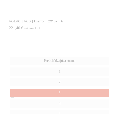
VOLVO | V60 | kombi | 2018- | A
221,40
€
vrátane DPH
Predchádzajúca strana
1
2
3
4