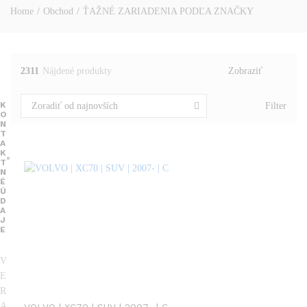
Home
/
Obchod
/
ŤAŽNÉ ZARIADENIA PODĽA ZNAČKY
2311
Nájdené produkty
Zobraziť
K
Filter
Zoradiť od najnovších
O
N
T
A
K
T
N
É
Ú
D
A
J
E
V
E
R
A