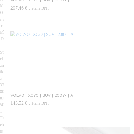
VOLVO | XC70 | SUV | 2007- | C
K
207,46
€
vrátane DPH
O
s.r
.o.
M
.R
.
Št
ef
án
ik
a
32
80
VOLVO | XC70 | SUV | 2007- | A
07
143,52
€
vrátane DPH
50
1
Tr
eb
iš