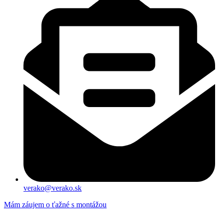
verako@verako.sk
Mám záujem o ťažné s montážou