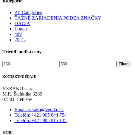
Kategórie
All Categories
ŤAŽNÉ ZARIADENIA PODĽA ZNAČKY
DACIA
Logan
4dv
2021-
Triediť podľa ceny
Minimálna
Maximálna
Filter
cena
cena
KONTAKTNÉ ÚDAJE
VERAKO s.r.o.
M.R. Štefánika 3280
07501 Trebišov
Email: verako@verako.sk
Telefón: +421 905 644 754
Telefón: +421 905 915 135
MENU