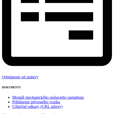
Odstúpenie od zmluvy
DOKUMENTY
Montáž mechanického spájacieho zariadenia
Prihlásenie prívesného vozíka
Užitočné odkazy (URL adresy)