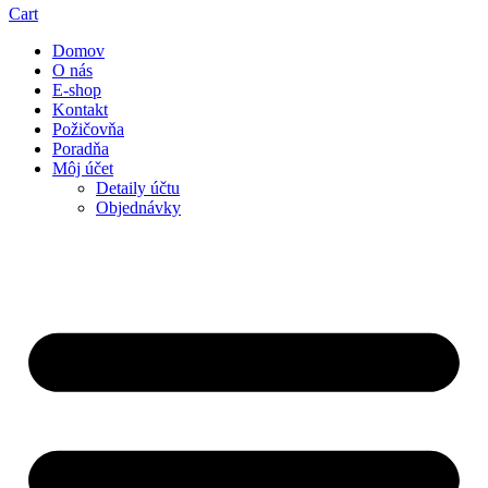
Cart
Domov
O nás
E-shop
Kontakt
Požičovňa
Poradňa
Môj účet
Detaily účtu
Objednávky