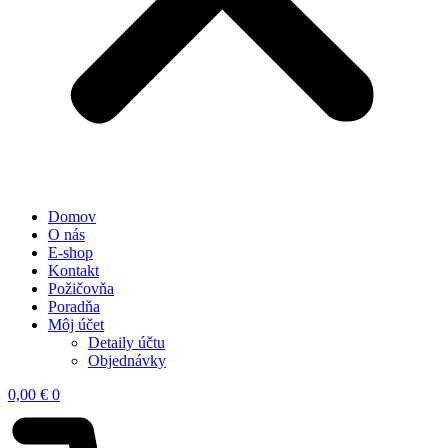
Domov
O nás
E-shop
Kontakt
Požičovňa
Poradňa
Môj účet
Detaily účtu
Objednávky
0,00
€
0