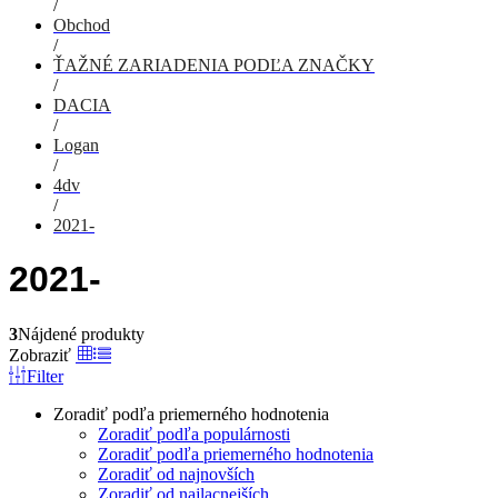
/
Obchod
/
ŤAŽNÉ ZARIADENIA PODĽA ZNAČKY
/
DACIA
/
Logan
/
4dv
/
2021-
2021-
3
Nájdené produkty
Zobraziť
Filter
Zoradiť podľa priemerného hodnotenia
Zoradiť podľa populárnosti
Zoradiť podľa priemerného hodnotenia
Zoradiť od najnovších
Zoradiť od najlacnejších