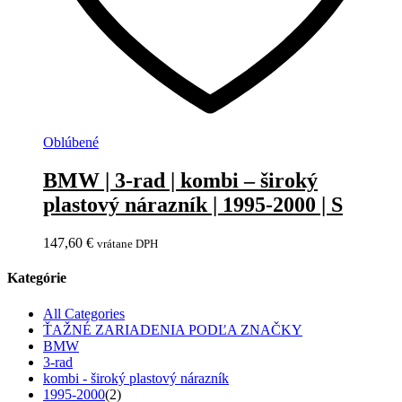
Oblúbené
BMW | 3-rad | kombi – široký
plastový nárazník | 1995-2000 | S
147,60
€
vrátane DPH
Kategórie
All Categories
ŤAŽNÉ ZARIADENIA PODĽA ZNAČKY
BMW
3-rad
kombi - široký plastový nárazník
1995-2000
(2)