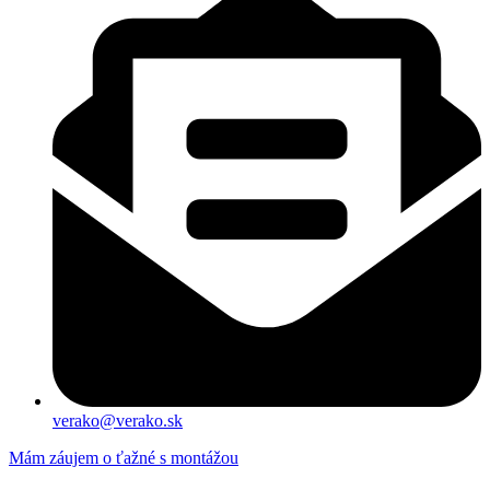
verako@verako.sk
Mám záujem o ťažné s montážou