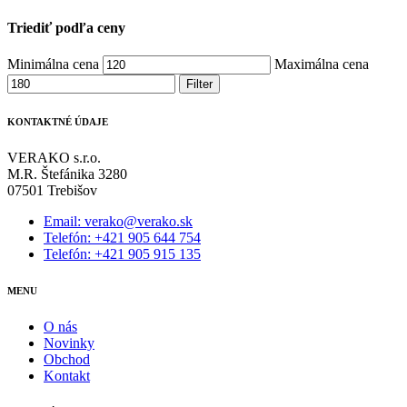
Triediť podľa ceny
Minimálna cena
Maximálna cena
Filter
KONTAKTNÉ ÚDAJE
VERAKO s.r.o.
M.R. Štefánika 3280
07501 Trebišov
Email: verako@verako.sk
Telefón: +421 905 644 754
Telefón: +421 905 915 135
MENU
O nás
Novinky
Obchod
Kontakt