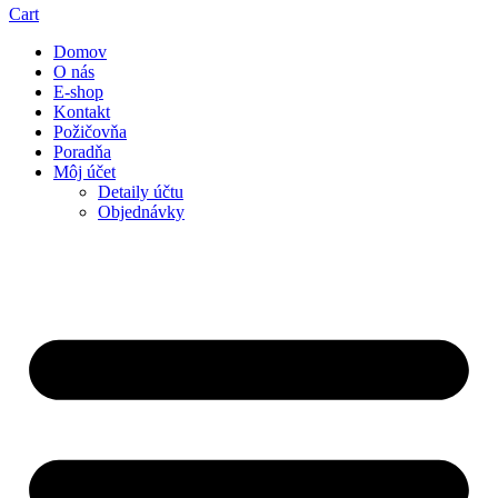
Cart
Domov
O nás
E-shop
Kontakt
Požičovňa
Poradňa
Môj účet
Detaily účtu
Objednávky