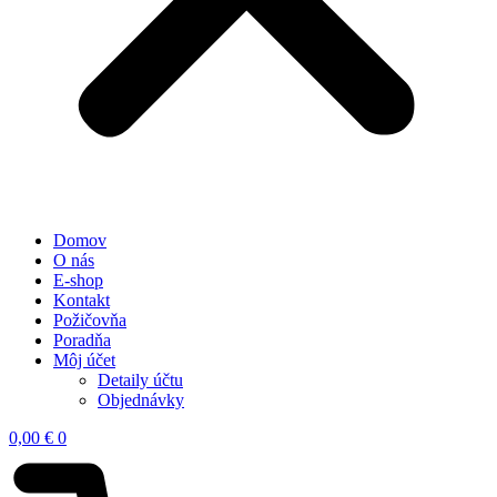
Domov
O nás
E-shop
Kontakt
Požičovňa
Poradňa
Môj účet
Detaily účtu
Objednávky
0,00
€
0