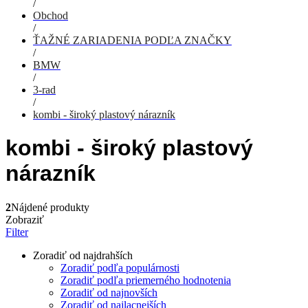
/
Obchod
/
ŤAŽNÉ ZARIADENIA PODĽA ZNAČKY
/
BMW
/
3-rad
/
kombi - široký plastový nárazník
kombi - široký plastový
nárazník
2
Nájdené produkty
Zobraziť
Filter
Zoradiť od najdrahších
Zoradiť podľa populárnosti
Zoradiť podľa priemerného hodnotenia
Zoradiť od najnovších
Zoradiť od najlacnejších