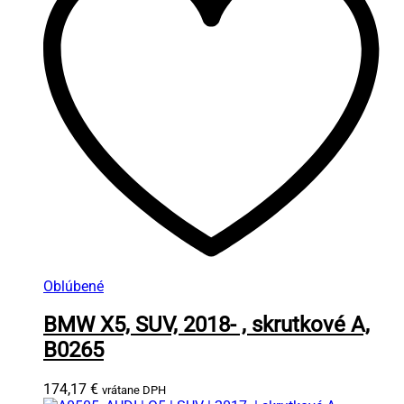
Oblúbené
BMW X5, SUV, 2018- , skrutkové A,
B0265
174,17
€
vrátane DPH