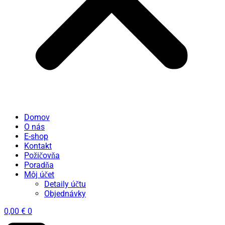
Domov
O nás
E-shop
Kontakt
Požičovňa
Poradňa
Môj účet
Detaily účtu
Objednávky
0,00
€
0