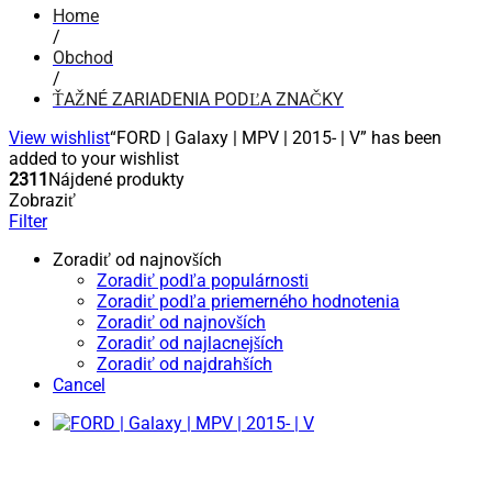
Home
/
Obchod
/
ŤAŽNÉ ZARIADENIA PODĽA ZNAČKY
View wishlist
“FORD | Galaxy | MPV | 2015- | V” has been
added to your wishlist
2311
Nájdené produkty
Zobraziť
Filter
Zoradiť od najnovších
Zoradiť podľa populárnosti
Zoradiť podľa priemerného hodnotenia
Zoradiť od najnovších
Zoradiť od najlacnejších
Zoradiť od najdrahších
Cancel