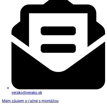
verako@verako.sk
Mám záujem o ťažné s montážou