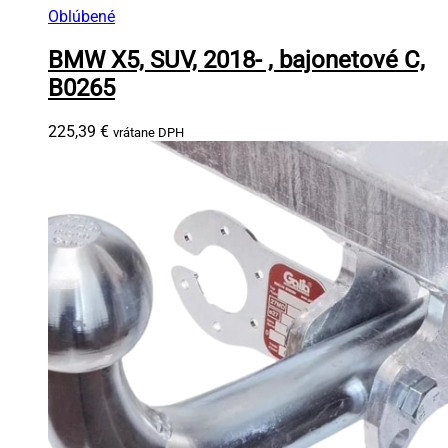
Oblúbené
BMW X5, SUV, 2018- , bajonetové C,
B0265
225,39
€
vrátane DPH