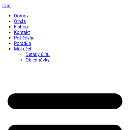
Cart
Domov
O nás
E-shop
Kontakt
Požičovňa
Poradňa
Môj účet
Detaily účtu
Objednávky