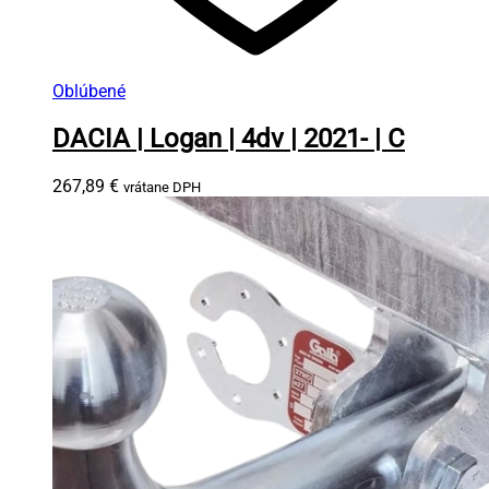
Oblúbené
DACIA | Logan | 4dv | 2021- | C
267,89
€
vrátane DPH